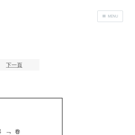
MENU
Home
About
Exhibitions
Research
下一頁
Contact