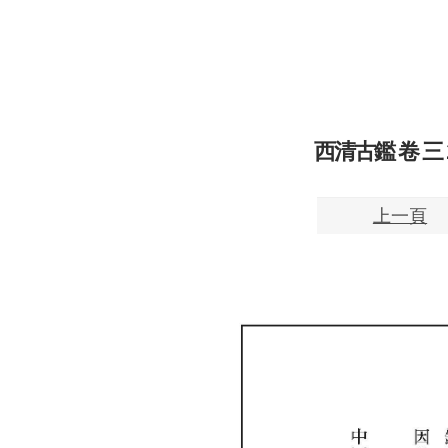
西清古鑑 卷 三 29
上一頁