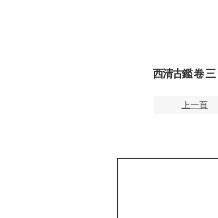
西清古鑑 卷 三 13
上一頁