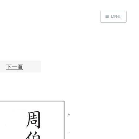
MENU
Home
About
Exhibitions
Research
下一頁
Contact