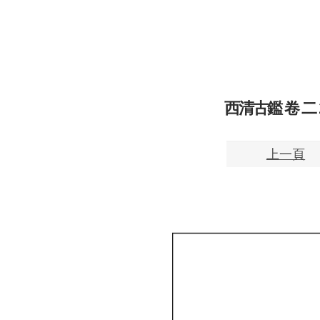
西清古鑑 卷 二 29
上一頁