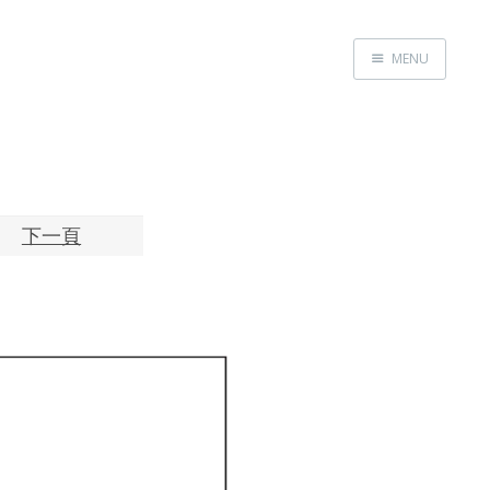
MENU
Home
About
Exhibitions
Research
下一頁
Contact