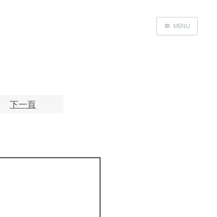
MENU
Home
About
Exhibitions
Research
下一頁
Contact