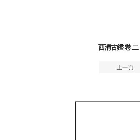
西清古鑑 卷 二 13
上一頁