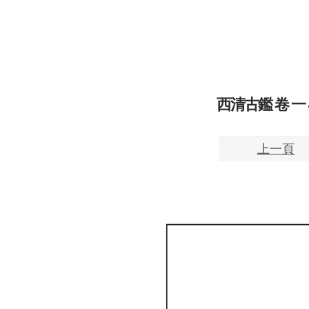
西清古鑑 卷 一 42
上一頁