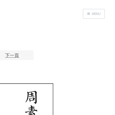
MENU
Home
About
Exhibitions
Research
下一頁
Contact