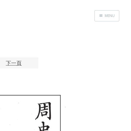
MENU
Home
About
Exhibitions
Research
下一頁
Contact