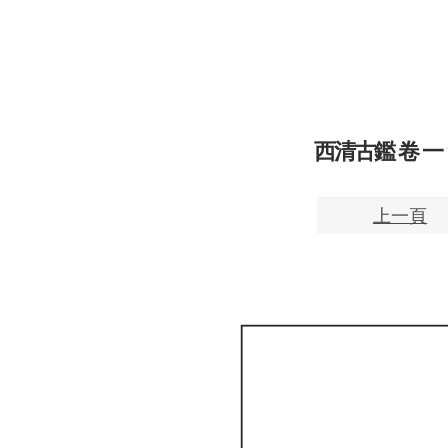
西清古鑑 卷 一 16
上一頁